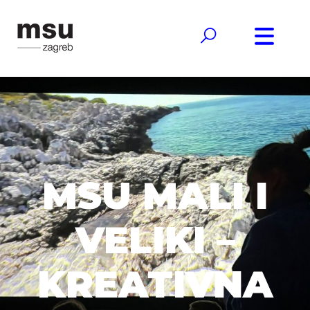
MSU MALI I
VELIKI –
KREATIVNA