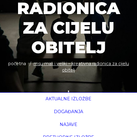
RADIONICA
ZA CIJELU
OBITELJ
početna
msu mali i veliki – kreativna radionica za cijelu
obitelj
AKTUALNE IZLOŽBE
DOGAĐANJA
NAJAVE