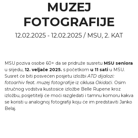
MUZEJ
FOTOGRAFIJE
12.02.2025 - 12.02.2025 / MSU, 2. KAT
MSU poziva osobe 60+ da se pridruže susretu
MSU seniora
u srijedu,
12. veljače 2025.
s početkom
u 11 sati
u MSU.
Susret će biti posvećen posjetu izložbi
ATD dijalozi:
fotoarhiv feat. muzej fotografije
iz ciklusa
Okidači
. Osim
stručnog vodstva kustosice izložbe Belle Rupene kroz
izložbu, posjetitelji će moći razgledati i tamnu komoru kakva
se koristi u analognoj fotografiji koju će im predstaviti Janko
Belaj.