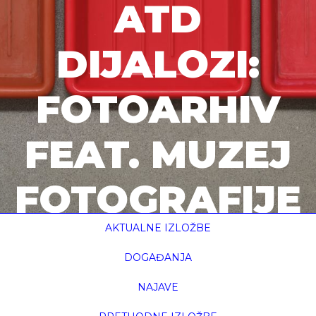
ATD
DIJALOZI:
FOTOARHIV
FEAT. MUZEJ
FOTOGRAFIJE
AKTUALNE IZLOŽBE
početna
msu seniori: vodstvo izložbom atd dijalozi:
fotoarhiv ...
DOGAĐANJA
NAJAVE