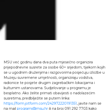
MSU već godinu dana dva puta mjesečno organizira
prijepodnevne susrete za osobe 60+ srijedom, tijekom kojih
se u ugodnim druženjima i razgovorima posjećuju izložbe u
Muzeju suvremene umjetnosti, organiziraju vodstva,
radionice te posjete drugim zagrebačkim lokacijama i
kulturnim ustanovama. Sudjelovanje u programu je
besplatno. Ako želite primati obavijesti o nadolazećim
susretima, predbilježite se putem linka:
https://form.jotform.com/242972220191351
, javite nam se
na mail
programi@msu.hr
ili na broj 091 292 7703 kako