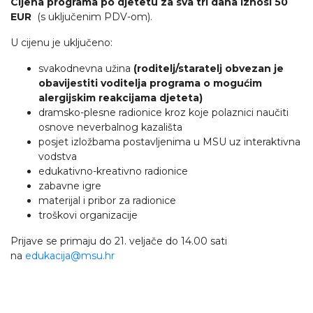
Cijena programa po djetetu za sva tri dana iznosi 50
EUR
(s uključenim PDV-om).
U cijenu je uključeno:
svakodnevna užina
(roditelj/staratelj obvezan je
obavijestiti voditelja programa o mogućim
alergijskim reakcijama djeteta)
dramsko-plesne radionice kroz koje polaznici naučiti
osnove neverbalnog kazališta
posjet izložbama postavljenima u MSU uz interaktivna
vodstva
edukativno-kreativno radionice
zabavne igre
materijal i pribor za radionice
troškovi organizacije
Prijave se primaju do 21. veljače do 14.00 sati
na
edukacija@msu.hr