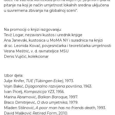
pitanje na koji je način umjetnost lokalnih sredina uključena
u suvremena zbivanja na globalnoj sceni“.
Na promociji o knjizi razgovaraju:
Tevž Logar, nezavisni kustos i urednik knjige
Ana Janevski, kustosica u MoMA NY i suradnica na knjizi
dr.sc. Leonida Kovač, povjesničarka i teoretičarka umjetnosti
Vesna Meštrić, v. d. ravnateljice MSU
Denis Vujičić, kolekcionar
Izbor djela:
Julije Knifer,
TUE (Tübingen Ecke)
, 1973.
Vojin Bakić,
Dijagonalno razvijena površina
, 1963.
Ivan Picelj,
Kompozicija YZ3
, 1956.
Marina Abramović,
Balkan Baroque
, 1997.
Braco Dimitrijević,
O dva umjetnika
, 1979.
Mladen Stilinović,
A poor man has no friends death
, 1993.
David Maljković
Retired Form
, 2010.