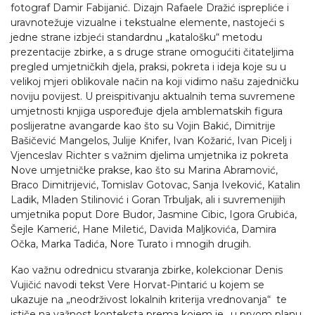
fotograf Damir Fabijanić. Dizajn Rafaele Dražić isprepliće i
uravnotežuje vizualne i tekstualne elemente, nastojeći s
jedne strane izbjeći standardnu „katalošku“ metodu
prezentacije zbirke, a s druge strane omogućiti čitateljima
pregled umjetničkih djela, praksi, pokreta i ideja koje su u
velikoj mjeri oblikovale način na koji vidimo našu zajedničku
noviju povijest. U preispitivanju aktualnih tema suvremene
umjetnosti knjiga uspoređuje djela amblematskih figura
poslijeratne avangarde kao što su Vojin Bakić, Dimitrije
Bašičević Mangelos, Julije Knifer, Ivan Kožarić, Ivan Picelj i
Vjenceslav Richter s važnim djelima umjetnika iz pokreta
Nove umjetničke prakse, kao što su Marina Abramović,
Braco Dimitrijević, Tomislav Gotovac, Sanja Iveković, Katalin
Ladik, Mladen Stilinović i Goran Trbuljak, ali i suvremenijih
umjetnika poput Dore Budor, Jasmine Cibic, Igora Grubića,
Šejle Kamerić, Hane Miletić, Davida Maljkovića, Damira
Očka, Marka Tadića, Nore Turato i mnogih drugih.
Kao važnu odrednicu stvaranja zbirke, kolekcionar Denis
Vujičić navodi tekst Vere Horvat-Pintarić u kojem se
ukazuje na „neodrživost lokalnih kriterija vrednovanja“ te
ističe na važnost konteksta prema kojem je „u prvom planu