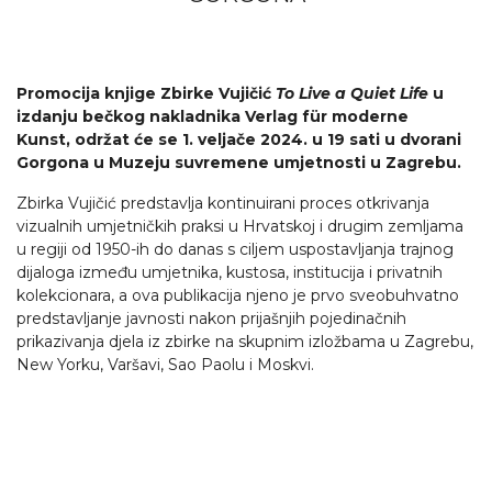
Promocija knjige Zbirke Vujičić
To Live a Quiet Life
u
izdanju bečkog nakladnika Verlag für moderne
Kunst, održat će se 1. veljače 2024. u 19 sati u dvorani
Gorgona u Muzeju suvremene umjetnosti u Zagrebu.
Zbirka Vujičić predstavlja kontinuirani proces otkrivanja
vizualnih umjetničkih praksi u Hrvatskoj i drugim zemljama
u regiji od 1950-ih do danas s ciljem uspostavljanja trajnog
dijaloga između umjetnika, kustosa, institucija i privatnih
kolekcionara, a ova publikacija njeno je prvo sveobuhvatno
predstavljanje javnosti nakon prijašnjih pojedinačnih
prikazivanja djela iz zbirke na skupnim izložbama u Zagrebu,
New Yorku, Varšavi, Sao Paolu i Moskvi.