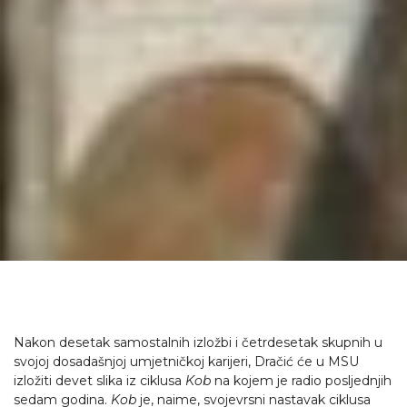
Nakon desetak samostalnih izložbi i četrdesetak skupnih u
svojoj dosadašnjoj umjetničkoj karijeri, Dračić će u MSU
izložiti devet slika iz ciklusa
Kob
na kojem je radio posljednjih
sedam godina.
Kob
je, naime, svojevrsni nastavak ciklusa