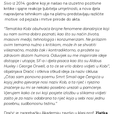
Sivo
iz 2014. godine koji je naišao na izuzetno pozitivne
kritike i sjajne reakcije ljubitelja umjetnosti, a nova djela
napravljena tehnikom ulja na platnu predstavljaju različite
motive: od pejzaža i mrtve prirode do akta.
‘’Tematika Kobi obuhvaća brojne fenomene današnjice koji
su nam svima dobro poznati, kao što su način života,
masovni mediji, tehnologija i konzumerizam. Ne prilazim
ovim temama nužno s kritikom, može ih se shvatiti
višeznačno, možda čak i kontradiktorno, a prožete su
zdravom dozom humora. Oduvijek su me inspirirale ideje
distopije i utopije, SF-a i djela pisaca kao što su Aldous
Huxley i George Orwell, a to će se vrlo dobro vidjeti u Kobi’’,
objašnjava Dračić i otkriva otkud ideja za naziv ciklusa:
„
Čitao sam ponovno
poemu
Smrt Smail-age Čengića u
kojoj jedno pjevanje nosi naziv Kob, a ta riječ i njezino
značenje su mi se nekako posebno urezali u pamćenje.
Vjerujem kako će svi koji posjete izložbu u slikama vidjeti
zašto je za naziv odabrana ta riječ koja u sebi nosi jednu
posebnu, sudbonosnu težinu.’’
Dračić je zagrebačku Akademiju završio u klasi prof.
Zlatka