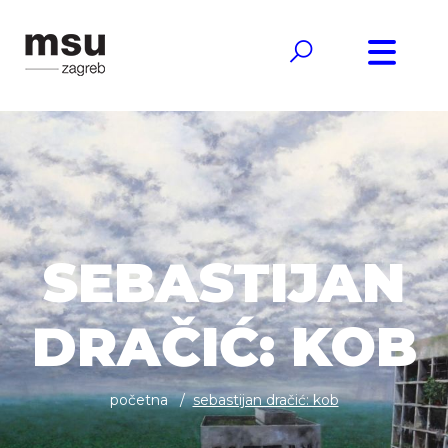
SEBASTIJAN
DRAČIĆ: KOB
početna
sebastijan dračić: kob