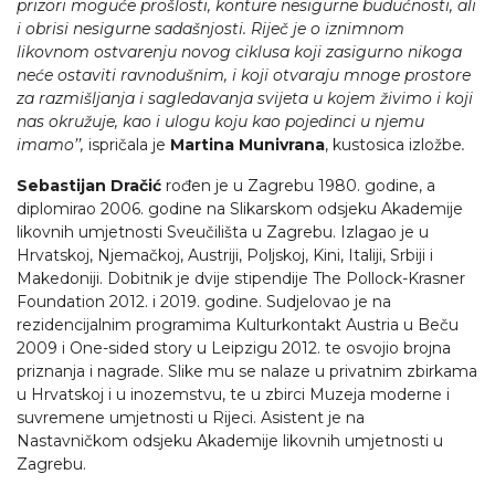
prizori moguće prošlosti, konture nesigurne budućnosti, ali
i obrisi nesigurne sadašnjosti. Riječ je o iznimnom
likovnom ostvarenju novog ciklusa koji zasigurno nikoga
neće ostaviti ravnodušnim, i koji otvaraju mnoge prostore
za razmišljanja i sagledavanja svijeta u kojem živimo i koji
nas okružuje, kao i ulogu koju kao pojedinci u njemu
imamo’’
,
ispričala je
Martina Munivrana
, kustosica izložbe
.
Sebastijan Dračić
rođen je u Zagrebu 1980. godine, a
diplomirao 2006. godine na Slikarskom odsjeku Akademije
likovnih umjetnosti Sveučilišta u Zagrebu. Izlagao je u
Hrvatskoj, Njemačkoj, Austriji, Poljskoj, Kini, Italiji, Srbiji i
Makedoniji. Dobitnik je dvije stipendije The Pollock-Krasner
Foundation 2012. i 2019. godine. Sudjelovao je na
rezidencijalnim programima Kulturkontakt Austria u Beču
2009 i One-sided story u Leipzigu 2012. te osvojio brojna
priznanja i nagrade. Slike mu se nalaze u privatnim zbirkama
u Hrvatskoj i u inozemstvu, te u zbirci Muzeja moderne i
suvremene umjetnosti u Rijeci. Asistent je na
Nastavničkom odsjeku Akademije likovnih umjetnosti u
Zagrebu.