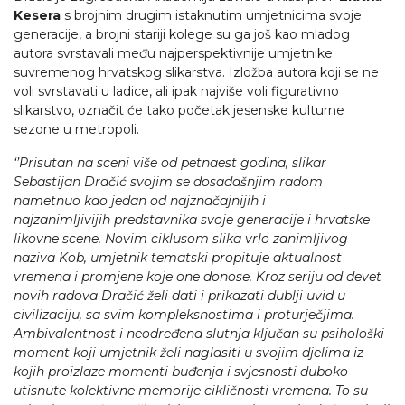
Kesera
s brojnim drugim istaknutim umjetnicima svoje
generacije, a brojni stariji kolege su ga još kao mladog
autora svrstavali među najperspektivnije umjetnike
suvremenog hrvatskog slikarstva. Izložba autora koji se ne
voli svrstavati u ladice, ali ipak najviše voli figurativno
slikarstvo, označit će tako početak jesenske kulturne
sezone u metropoli.
‘’Prisutan na sceni više od petnaest godina, slikar
Sebastijan Dračić svojim se dosadašnjim radom
nametnuo kao jedan od najznačajnijih i
najzanimljivijih predstavnika svoje generacije i hrvatske
likovne scene. Novim ciklusom slika vrlo zanimljivog
naziva Kob, umjetnik tematski propituje aktualnost
vremena i promjene koje one donose. Kroz seriju od devet
novih radova Dračić želi dati i prikazati dublji uvid u
civilizaciju, sa svim kompleksnostima i proturječjima.
Ambivalentnost i neodređena slutnja ključan su psihološki
moment koji umjetnik želi naglasiti u svojim djelima iz
kojih proizlaze momenti buđenja i svjesnosti duboko
utisnute kolektivne memorije cikličnosti vremena. To su