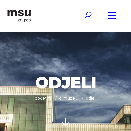
ODJELI
početna
o muzeju
odjeli