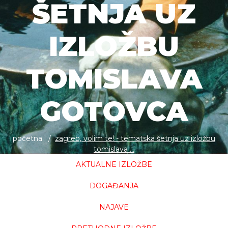
ŠETNJA UZ
IZLOŽBU
TOMISLAVA
GOTOVCA
početna
zagreb, volim te! - tematska šetnja uz izložbu
tomislava ...
AKTUALNE IZLOŽBE
DOGAĐANJA
NAJAVE