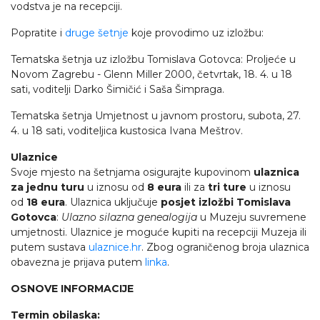
vodstva je na recepciji.
Popratite i
druge šetnje
koje provodimo uz izložbu:
Tematska šetnja uz izložbu Tomislava Gotovca: Proljeće u
Novom Zagrebu - Glenn Miller 2000, četvrtak, 18. 4. u 18
sati, voditelji Darko Šimičić i Saša Šimpraga.
Tematska šetnja Umjetnost u javnom prostoru, subota, 27.
4. u 18 sati, voditeljica kustosica Ivana Meštrov.
Ulaznice
Svoje mjesto na šetnjama osigurajte kupovinom
ulaznica
za jednu turu
u iznosu od
8 eura
ili za
tri ture
u iznosu
od
18 eura
. Ulaznica uključuje
posjet izložbi Tomislava
Gotovca
:
Ulazno silazna genealogija
u Muzeju suvremene
umjetnosti. Ulaznice je moguće kupiti na recepciji Muzeja ili
putem sustava
ulaznice.hr
. Zbog ograničenog broja ulaznica
obavezna je prijava putem
linka
.
OSNOVE INFORMACIJE
Termin obilaska: