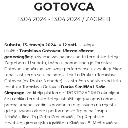
GOTOVCA
13.04.2024 - 13.04.2024 / ZAGREB
S
ubota, 13. travnja 2024. u 12 sati.
U sklopu
izložbe
Tomislava Gotovca:
Ulazno silazna
genealogija
pozivamo vas na prvu od tri tematske šetnje
Zagrebom. U subotu, točno u podne, kada je Tomislav
Gotovac započinjao sve svoje performanse uz zvuk gričkog
topa, sastajemo se u na adresi Ilica 1 u Prolazu Tomislava
Gotovca (ex-Prolaz Neboder). Uz stručno vodstvo voditelja
Instituta Tomislava Gotovca
Darka Šimičića i Saše
Šimprage
, voditelja platforme 1POSTOZAGRAD okupljeni
će u obliku tematske šetnje istražiti njegov opus i odnos
prema urbanoj sredini s posebnim naglaskom na mjesta
gdje je izvodio akcije i performanse: Trg bana Josipa
Jelačića, Ilica, Trg Petra Preradovića
,
Trg Republike
Hrvatske, gimnazijsko igralište u Klaićevoj 8, Meštrovićev